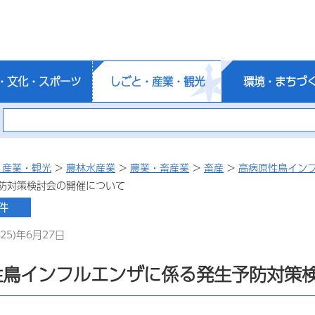
・文化・スポーツ
しごと・産業・観光
環境・まちづ
・産業・観光
>
農林水産業
>
農業・畜産業
>
畜産
>
高病原性鳥イン
防対策検討会の開催について
25)年6月27日
性鳥インフルエンザに係る発生予防対策