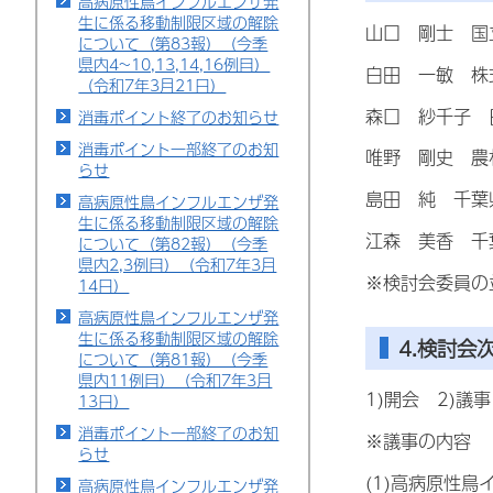
高病原性鳥インフルエンザ発
生に係る移動制限区域の解除
山口 剛士 国
について（第83報）（今季
県内4~10,13,14,16例目）
白田 一敏 株
（令和7年3月21日）
森口 紗千子 
消毒ポイント終了のお知らせ
消毒ポイント一部終了のお知
唯野 剛史 農
らせ
島田 純 千葉
高病原性鳥インフルエンザ発
生に係る移動制限区域の解除
江森 美香 千
について（第82報）（今季
県内2,3例目）（令和7年3月
※検討会委員の
14日）
高病原性鳥インフルエンザ発
生に係る移動制限区域の解除
4.検討会
について（第81報）（今季
県内11例目）（令和7年3月
1)開会 2)議
13日）
消毒ポイント一部終了のお知
※議事の内容
らせ
(1)高病原性
高病原性鳥インフルエンザ発