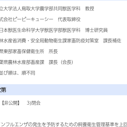
立大学法人鳥取大学農学部共同獣医学科 教授
式会社ピーピーキューシー 代表取締役
日本獣医生命科学大学獣医学部獣医学科 博士研究員
林水産省消費・安全局動物衛生課家畜防疫対策室 課長補佐
県東部家畜保健衛生所 所長
葉県農林水産部畜産課 課長（会長）
並び順は、順不同
次第
事【非公開】 3)閉会
鳥インフルエンザの発生を予防するための飼養衛生管理基準を上