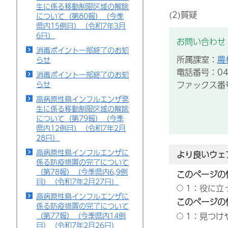
生に係る移動制限区域の解除
(2)質疑
について（第80報）（今季
県内15例目）（令和7年3月
6日）
お問い合わせ
消毒ポイント一部終了のお知
所属課室：
農
らせ
電話番号：043
消毒ポイント一部終了のお知
ファックス番号：
らせ
高病原性鳥インフルエンザ発
生に係る移動制限区域の解除
について（第79報）（今季
県内12例目）（令和7年2月
28日）
高病原性鳥インフルエンザに
より良いウェ
係る防疫措置の完了について
（第78報）（今季県内6,9例
このページの
目）（令和7年2月27日）
1：役に立
高病原性鳥インフルエンザに
このページの
係る防疫措置の完了について
1：見つけ
（第77報）（今季県内14例
目）（令和7年2月26日）