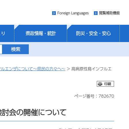
Foreign Languages
閲覧補助機能
くり
県政情報・統計
防災・安全・安心
フルエンザについて～県民の方々へ～
> 高病原性鳥インフルエ
ページ番号：782670
検討会の開催について