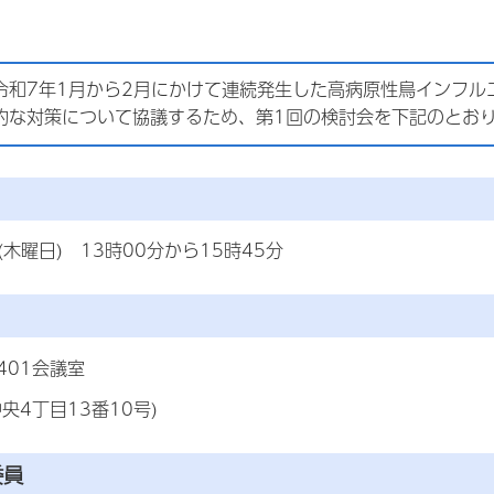
令和7年1月から2月にかけて連続発生した高病原性鳥インフル
的な対策について協議するため、第1回の検討会を下記のとお
(木曜日) 13時00分から15時45分
401会議室
央4丁目13番10号)
委員