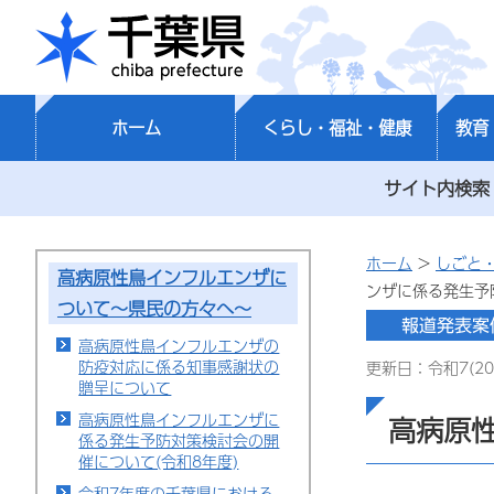
千葉県
ホーム
くらし・福祉・健康
教育
サイト内検索
ホーム
>
しごと
高病原性鳥インフルエンザに
ンザに係る発生予
ついて～県民の方々へ～
高病原性鳥インフルエンザの
防疫対応に係る知事感謝状の
更新日：令和7(20
贈呈について
高病原性鳥インフルエンザに
高病原
係る発生予防対策検討会の開
催について(令和8年度)
令和7年度の千葉県における