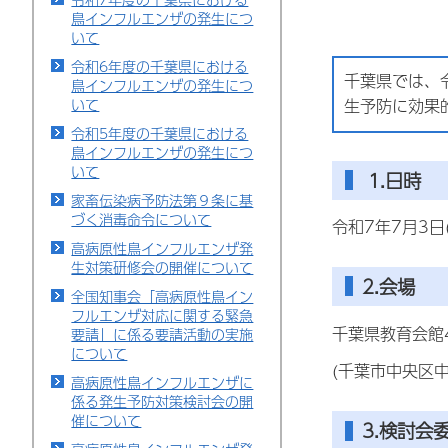
鳥インフルエンザの発生につ
いて
令和6年度の千葉県における
千葉県では、
鳥インフルエンザの発生につ
いて
生予防に効果
令和5年度の千葉県における
鳥インフルエンザの発生につ
いて
1.日時
家畜伝染病予防法第９条に基
づく消毒命令について
令和7年7月3日
高病原性鳥インフルエンザ発
生対策研修会の開催について
2.会場
全国知事会「高病原性鳥イン
フルエンザ対応に関する緊急
千葉県教育会館
要請」に係る要請活動の実施
について
(千葉市中央区中
高病原性鳥インフルエンザに
係る発生予防対策検討会の開
催について
3.検討会