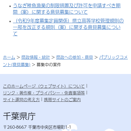
うなぎ稚魚漁業の制限措置及び許可を申請すべき期
間（案）に関する意見募集について
（令和9年度募集定員関係）県立高等学校管理規則の
一部を改正する規則（案）に関する意見募集につい
て
ホーム
>
県政情報・統計
>
県政への参加・意見
>
パブリックコメ
ント(意見募集)
> 募集中の案件
このホームページ（ウェブサイト）について
リンク・著作権・プライバシー・免責事項等
サイト運営の考え方
携帯サイトのご案内
千葉県庁
〒260-8667 千葉市中央区市場町1-1