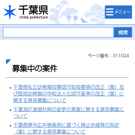
検索・メニュ
千葉県
ー
ページ番号：311024
募集中の案件
千葉県私立幼稚園設置認可取扱要領の改正（案）及
び既設幼稚園の学校法人化認可基準の改正（案）に
関する意見募集について
千葉海区漁場計画の変更の素案に関する意見募集に
ついて
千葉県屋外広告物条例に基づく禁止地域等の指定
（案）に関する意見募集について