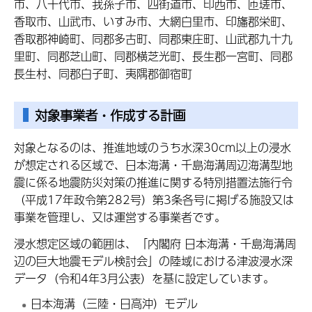
市、八千代市、我孫子市、四街道市、印西市、匝瑳市、
香取市、山武市、いすみ市、大網白里市、印旛郡栄町、
香取郡神崎町、同郡多古町、同郡東庄町、山武郡九十九
里町、同郡芝山町、同郡横芝光町、長生郡一宮町、同郡
長生村、同郡白子町、夷隅郡御宿町
対象事業者・作成する計画
対象となるのは、推進地域のうち水深30cm以上の浸水
が想定される区域で、日本海溝・千島海溝周辺海溝型地
震に係る地震防災対策の推進に関する特別措置法施行令
（平成17年政令第282号）第3条各号に掲げる施設又は
事業を管理し、又は運営する事業者です。
浸水想定区域の範囲は、「内閣府 日本海溝・千島海溝周
辺の巨大地震モデル検討会」の陸域における津波浸水深
データ（令和4年3月公表）を基に設定しています。
日本海溝（三陸・日高沖）モデル