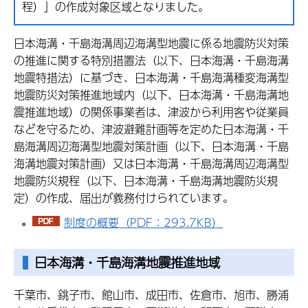
程）」の作成対象区域となりました。
日本海溝・千島海溝周辺海溝型地震に係る地震防災対策
の推進に関する特別措置法（以下、日本海溝・千島海溝
地震特措法）に基づき、日本海溝・千島海溝種変海溝型
地震防災対策推進地域内（以下、日本海溝・千島海溝地
震推進地域）の関係事業者は、津波から利用客や従業員
などを守るため、津波避難計画等を定めた日本海溝・千
島海溝周辺海溝型地震対策計画（以下、日本海溝・千島
海溝地震対策計画）又は日本海溝・千島海溝周辺海溝型
地震防災規程（以下、日本海溝・千島海溝地震防災規
定）の作成、届出が義務付けられています。
制度の概要（PDF：293.7KB）
日本海溝・千島海溝地震推進地域
千葉市、銚子市、館山市、成田市、佐倉市、旭市、勝浦