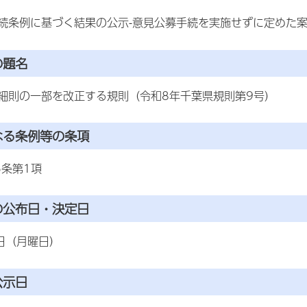
続条例に基づく結果の公示-意見公募手続を実施せずに定めた
の題名
細則の一部を改正する規則（令和8年千葉県規則第9号）
なる条例等の条項
5条第1項
の公布日・決定日
3日（月曜日）
公示日