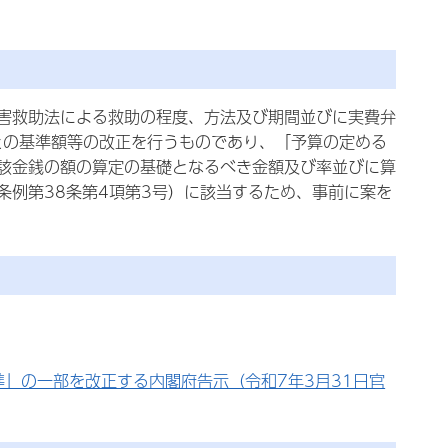
害救助法による救助の程度、方法及び期間並びに実費弁
との基準額等の改正を行うものであり、「予算の定める
該金銭の額の算定の基礎となるべき金額及び率並びに算
条例第38条第4項第3号）に該当するため、事前に案を
」の一部を改正する内閣府告示（令和7年3月31日官