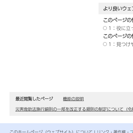
より良いウェ
このページの
1：役に立
このページの
1：見つけ
最近閲覧したページ
機能の説明
災害救助法施行細則の一部を改正する規則の制定について（令和
このホームページ（ウェブサイト）について
リンク・著作権・