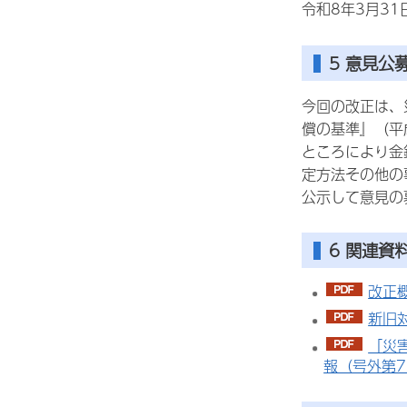
令和8年3月3
5 意見
今回の改正は、
償の基準』（平
ところにより金
定方法その他の
公示して意見の
6 関連資
改正概
新旧対
「災
報（号外第71