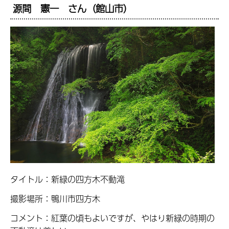
源間 憲一 さん（館山市）
タイトル：新緑の四方木不動滝
撮影場所：鴨川市四方木
コメント：紅葉の頃もよいですが、やはり新緑の時期の