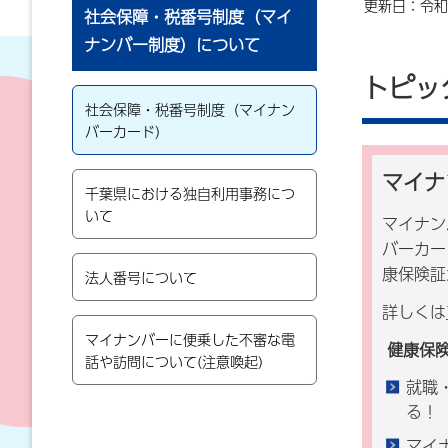
更新日：令和8
社会保障・税番号制度（マイ
ナンバー制度）について
トピッ
社会保障・税番号制度（マイナン
バーカード）
マイナ
千葉県における独自利用事務につ
いて
マイナン
バーカー
康保険証
法人番号について
詳しくは
マイナンバーに便乗した不審な電
健康保
話や訪問について(注意喚起)
就職
る！
マイ