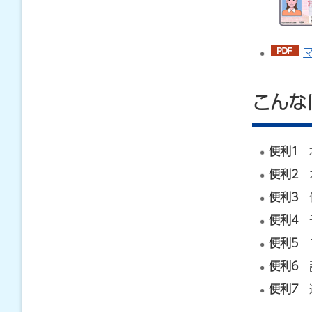
こんな
便利1
本
便利2
オ
便利3
健
便利4
子
便利5
コ
便利6
便利7