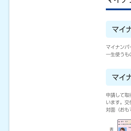
マイ
マイナンバ
一生使うも
マイ
申請して取
います。交
対面（おも