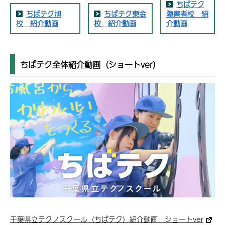
ちばテク
ちばテク旭
ちばテク東金
障害者校 紹
校 紹介動画
校 紹介動画
介動画
ちばテク全体紹介動画（ショートver）
千葉県立テクノスクール（ちばテク）紹介動画 ショートver