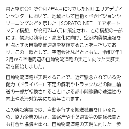
県と空港会社で令和7年4月に設立したNRTエリアデザイ
ンセンターにおいて、地域として目指すべきビジョンや
ゾーニングなどを示した「SORATO NRT エアポート
シティ構想」が令和7年6月に策定され、この構想の一部
には、物流の効率化・高度化に向け、空港内貨物施設を
起点とする自動物流道路を整備することを目指してお
り、この一環として、空港会社などとともに、令和7年1
2月から空港周辺の自動物流道路の実走に向けた実証実
験を開始しました。
自動物流道路が実現することで、近年懸念されている労
働力（ドライバー）不足の解消やトラックなどの陸上輸
送の一部が転換されることによる都市間移動の速達性の
向上や渋滞対策等にも寄与されます。
この実証実験では、自動走行する搬送機器を用いるた
め、協力企業のほか、警察庁や千葉県警等の関係機関と
も打合せ協議を重ね、自動物流道路の実現に向けた一歩