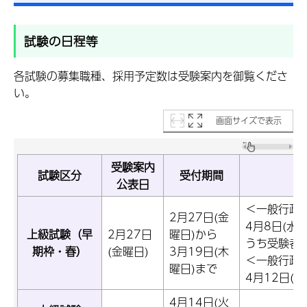
試験の日程等
各試験の募集職種、採用予定数は受験案内を御覧くださ
い。
画面サイズで表示
受験案内
試験区分
受付期間
公表日
＜一般行政
2月27日(金
4月8日(水
上級試験（早
2月27日
曜日)から
うち受験者
期枠・春）
(金曜日)
3月19日(木
＜一般行政
曜日)まで
4月12日(日
4月14日(火