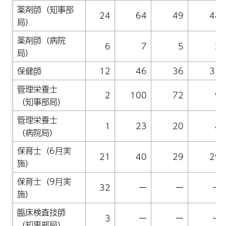
薬剤師（知事部
24
64
49
48
局）
薬剤師（病院
6
7
5
5
局）
保健師
12
46
36
32
管理栄養士
2
100
72
9
（知事部局）
管理栄養士
1
23
20
8
（病院局）
保育士（6月実
21
40
29
29
施）
保育士（9月実
32
ー
ー
ー
施）
臨床検査技師
3
ー
ー
ー
（知事部局）