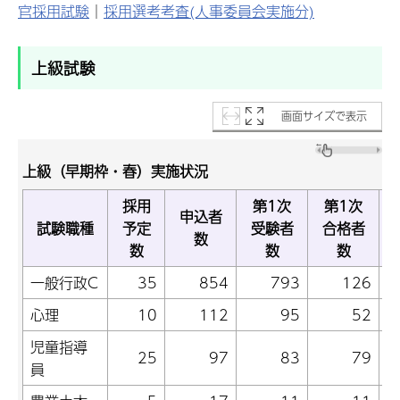
官採用試験
│
採用選考考査(人事委員会実施分)
上級試験
画面サイズで表示
上級（早期枠・春）実施状況
採用
第1次
第1次
申込者
試験職種
予定
受験者
合格者
数
数
数
数
一般行政C
35
854
793
126
心理
10
112
95
52
児童指導
25
97
83
79
員