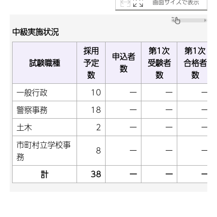
画面サイズで表示
中級実施状況
採用
第1次
第1次
申込者
試験職種
予定
受験者
合格者
数
数
数
数
一般行政
10
ー
ー
ー
警察事務
18
ー
ー
ー
土木
2
ー
ー
ー
市町村立学校事
8
ー
ー
ー
務
計
38
ー
ー
ー