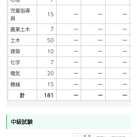
児童指導
15
ー
ー
ー
員
農業土木
7
ー
ー
ー
土木
50
ー
ー
ー
建築
10
ー
ー
ー
化学
7
ー
ー
ー
電気
20
ー
ー
ー
機械
15
ー
ー
ー
計
181
ー
ー
ー
中級試験