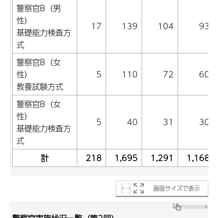
警察官B（男
性）
17
139
104
93
基礎能力検査方
式
警察官B（女
性）
5
110
72
60
教養試験方式
警察官B（女
性）
5
40
31
30
基礎能力検査方
式
計
218
1,695
1,291
1,168
画面サイズで表示