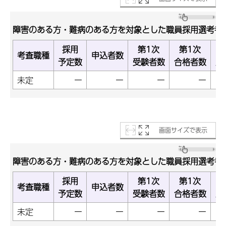
障害のある方・難病のある方を対象とした職員採用選考考
採用
第1次
第1次
考査職種
申込者数
予定数
受験者数
合格者数
受
未定
ー
ー
ー
ー
画面サイズで表示
障害のある方・難病のある方を対象とした職員採用選考考
採用
第1次
第1次
考査職種
申込者数
予定数
受験者数
合格者数
受
未定
ー
ー
ー
ー