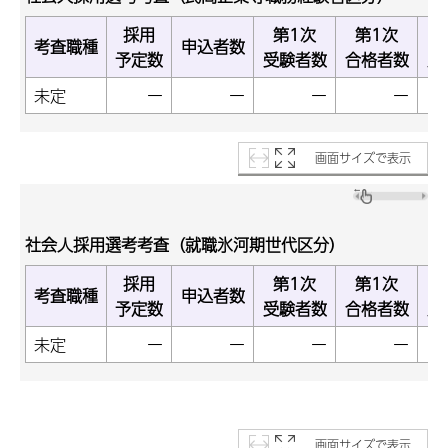
採用
第1次
第1次
考査職種
申込者数
予定数
受験者数
合格者数
受
未定
ー
ー
ー
ー
画面サイズで表示
社会人採用選考考査（就職氷河期世代区分）
採用
第1次
第1次
考査職種
申込者数
予定数
受験者数
合格者数
受
未定
ー
ー
ー
ー
画面サイズで表示