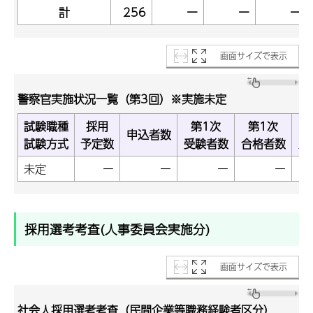
計
256
ー
ー
ー
画面サイズで表示
警察官実施状況一覧（第3回）※実施未定
試験職種
採用
第1次
第1次
申込者数
試験方式
予定数
受験者数
合格者数
受
未定
ー
ー
ー
ー
採用選考考査(人事委員会実施分)
画面サイズで表示
社会人採用選考考査（民間企業等職務経験者区分）