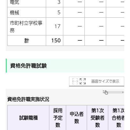
電気
3
ー
ー
ー
機械
5
ー
ー
ー
市町村立学校事
17
ー
ー
ー
務
計
150
ー
ー
ー
資格免許職試験
画面サイズで表示
資格免許職実施状況
採用
第1次
第1次
申込者
試験職種
予定
受験者
合格者
数
数
数
数