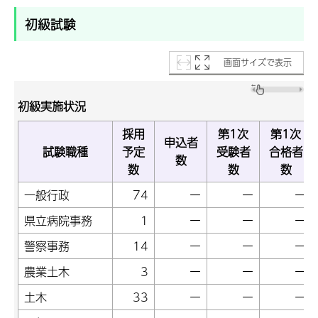
初級試験
画面サイズで表示
初級実施状況
採用
第1次
第1次
申込者
試験職種
予定
受験者
合格者
数
数
数
数
一般行政
74
ー
ー
ー
県立病院事務
1
ー
ー
ー
警察事務
14
ー
ー
ー
農業土木
3
ー
ー
ー
土木
33
ー
ー
ー