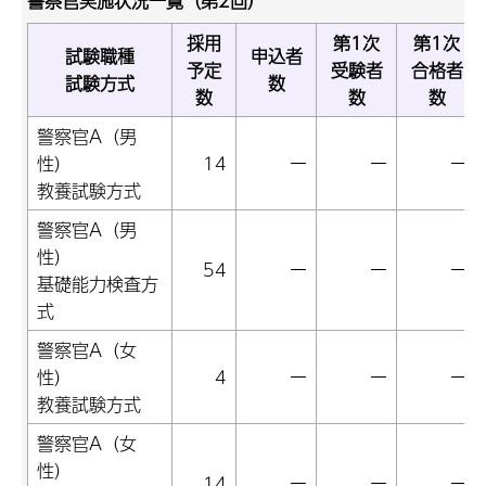
警察官実施状況一覧（第2回）
採用
第1次
第1次
試験職種
申込者
予定
受験者
合格者
試験方式
数
数
数
数
警察官A（男
性）
14
ー
ー
ー
教養試験方式
警察官A（男
性）
54
ー
ー
ー
基礎能力検査方
式
警察官A（女
性）
4
ー
ー
ー
教養試験方式
警察官A（女
性）
14
ー
ー
ー