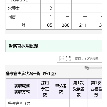
栄養士
3
ー
ー
ー
司書
1
ー
ー
ー
計
105
280
211
131
警察官採用試験
画面サイズで表示
警察官実施状況一覧（第1回）
採用
第1次
第1次
試験職種
申込者
予定
受験者
合格者
試験方式
数
数
数
数
警察官A（男