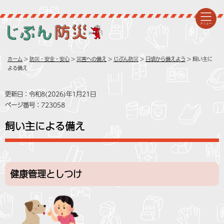
ホーム
>
防災・安全・安心
>
災害への備え
>
じぶん防災
>
日頃から備えよう
> 飼い主に
よる備え
更新日：令和8(2026)年1月21日
ページ番号：723058
飼い主による備え
健康管理としつけ