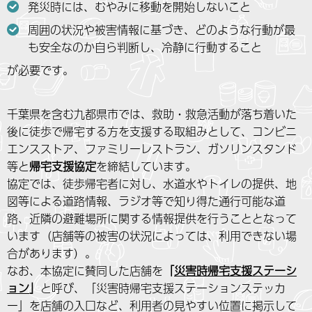
発災時には、むやみに移動を開始しないこと
周囲の状況や被害情報に基づき、どのような行動が最
も安全なのか自ら判断し、冷静に行動すること
が必要です。
千葉県を含む九都県市では、救助・救急活動が落ち着いた
後に徒歩で帰宅する方を支援する取組みとして、コンビニ
エンスストア、ファミリーレストラン、ガソリンスタンド
等と
帰宅支援協定
を締結しています。
協定では、徒歩帰宅者に対し、水道水やトイレの提供、地
図等による道路情報、ラジオ等で知り得た通行可能な道
路、近隣の避難場所に関する情報提供を行うこととなって
います（店舗等の被害の状況によっては、利用できない場
合があります）。
なお、本協定に賛同した店舗を
「
災害時帰宅支援ステーシ
ョン
」
と呼び、「災害時帰宅支援ステーションステッカ
ー」を店舗の入口など、利用者の見やすい位置に掲示して