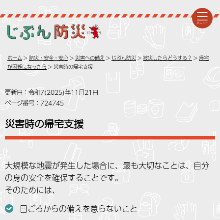
ホーム
>
防災・安全・安心
>
災害への備え
>
じぶん防災
>
被災したらどうする？
>
帰宅
が困難になったら
> 災害時の帰宅支援
更新日：令和7(2025)年11月21日
ページ番号：724745
災害時の帰宅支援
大規模な地震が発生した場合に、最も大切なことは、自分
の身の安全を確保することです。
そのためには、
日ごろからの備えを怠らないこと