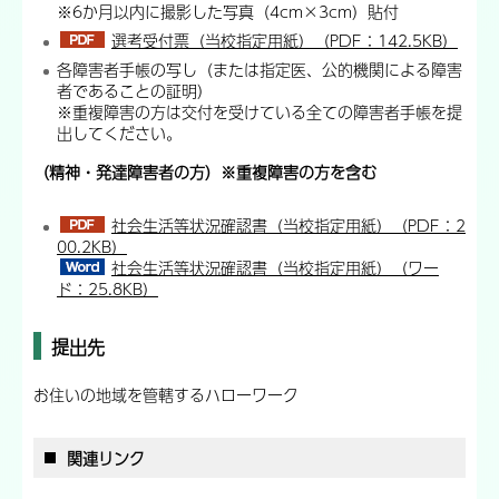
※6か月以内に撮影した写真（4cm×3cm）貼付
選考受付票（当校指定用紙）（PDF：142.5KB）
各障害者手帳の写し（または指定医、公的機関による障害
者であることの証明）
※重複障害の方は交付を受けている全ての障害者手帳を提
出してください。
（精神・発達障害者の方）※重複障害の方を含む
社会生活等状況確認書（当校指定用紙）（PDF：2
00.2KB）
社会生活等状況確認書（当校指定用紙）（ワー
ド：25.8KB）
提出先
お住いの地域を管轄するハローワーク
関連リンク