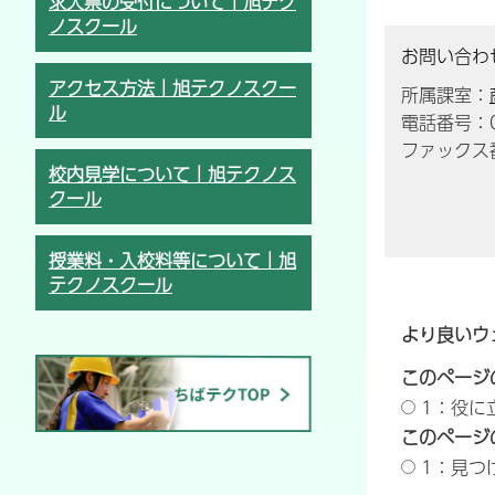
求人票の受付について｜旭テク
ノスクール
お問い合わ
アクセス方法｜旭テクノスクー
所属課室：
ル
電話番号：04
ファックス番
校内見学について｜旭テクノス
クール
授業料・入校料等について｜旭
テクノスクール
より良いウ
このページ
1：役に
このページ
1：見つ