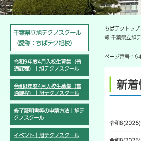
ちばテクトップ
千葉県立旭テクノスクール
報-千葉県立旭
（愛称：ちばテク旭校）
ページ番号：64
令和9年度4月入校生募集（普
通課程）｜旭テクノスクール
新着
令和8年度4月入校生募集（普
通課程）｜旭テクノスクール
修了証明書等の申請方法｜旭テ
クノスクール
令和8(2026
イベント｜旭テクノスクール
令和8(2026