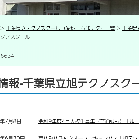
>
千葉県立テクノスクール（愛称：ちばテク）一覧
>
千葉県
テクノスクール
8634
情報-千葉県立旭テクノスク
)年7月8日
令和9年度4月入校生募集（普通課程）｜旭
)年6月30日
夏休み体験付きオープンキャンパス｜旭テク