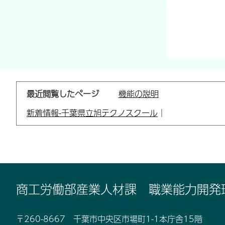
最近閲覧したページ
機能の説明
新着情報-千葉県立旭テクノスクール
｜
商工労働部産業人材課 職業能力開発
〒260-8667 千葉市中央区市場町1-1本庁舎15階