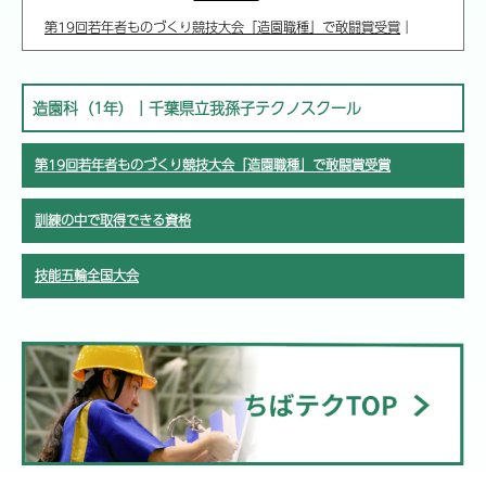
第19回若年者ものづくり競技大会「造園職種」で敢闘賞受賞
｜
造園科（1年）｜千葉県立我孫子テクノスクール
第19回若年者ものづくり競技大会「造園職種」で敢闘賞受賞
訓練の中で取得できる資格
技能五輪全国大会