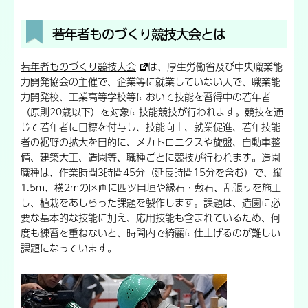
若年者ものづくり競技大会とは
若年者ものづくり競技大会
は、厚生労働省及び中央職業能
力開発協会の主催で、企業等に就業していない人で、職業能
力開発校、工業高等学校等において技能を習得中の若年者
（原則20歳以下）を対象に技能競技が行われます。競技を通
じて若年者に目標を付与し、技能向上、就業促進、若年技能
者の裾野の拡大を目的に、メカトロニクスや旋盤、自動車整
備、建築大工、造園等、職種ごとに競技が行われます。造園
職種は、作業時間3時間45分（延長時間15分を含む）で、縦
1.5m、横2mの区画に四ツ目垣や縁石・敷石、乱張りを施工
し、植栽をあしらった課題を製作します。課題は、造園に必
要な基本的な技能に加え、応用技能も含まれているため、何
度も練習を重ねないと、時間内で綺麗に仕上げるのが難しい
課題になっています。