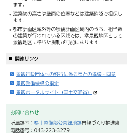
ます。
建築物の高さや壁面の位置などは建築確認で担保し
ます。
都市計画区域外等の景観計画区域内のうち、相当数
の建築が行われている区域では、準景観地区として
景観地区に準じた規制が可能になります。
関連リンク
景観行政団体への移行に係る県との協議・同意
景観整備機構の指定
景観ポータルサイト（国土交通省）
お問い合わせ
所属課室：
県土整備部公園緑地課
景観づくり推進班
電話番号：043-223-3279