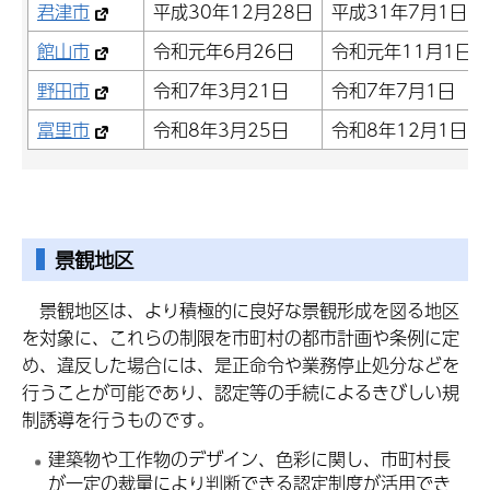
君津市
平成30年12月28日
平成31年7月1日
館山市
令和元年6月26日
令和元年11月1日
野田市
令和7年3月21日
令和7年7月1日
富里市
令和8年3月25日
令和8年12月1日
景観地区
景観
地区は、より積極的に良好な景観形成を図る地区
を対象に、これらの制限を市町村の都市計画や条例に定
め、違反した場合には、是正命令や業務停止処分などを
行うことが可能であり、認定等の手続によるきびしい規
制誘導を行うものです。
建築物や工作物のデザイン、色彩に関し、市町村長
が一定の裁量により判断できる認定制度が活用でき