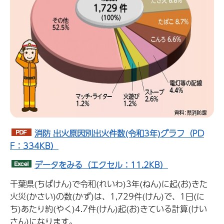
消防 出火原因別出火件数(令和3年)グラフ（PD
F：334KB）
データをみる（エクセル：11.2KB）
千葉県(ちばけん)で令和(れいわ)3年(ねん)に起(お)きた
火災(かさい)の数(かず)は、1,729件(けん)で、1日(に
ち)あたり約(やく)4.7件(けん)起(お)きている計算(けい
さん)になります。