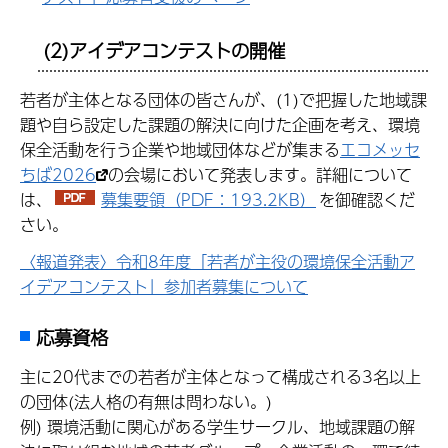
(2)アイデアコンテストの開催
若者が主体となる団体の皆さんが、(1)で把握した地域課
題や自ら設定した課題の解決に向けた企画を考え、環境
保全活動を行う企業や地域団体などが集まる
エコメッセ
ちば2026
の会場において発表します。詳細について
は、
募集要領（PDF：193.2KB）
を御確認くだ
さい。
〈報道発表〉令和8年度「若者が主役の環境保全活動ア
イデアコンテスト」参加者募集について
応募資格
主に20代までの若者が主体となって構成される3名以上
の団体(法人格の有無は問わない。)
例) 環境活動に関心がある学生サークル、地域課題の解