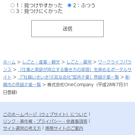
1：見つけやすかった
2：ふつう
3：見つけにくかった
ホーム
>
しごと・産業・観光
>
しごと・雇用
>
ワークライフバラ
ンス
>
「仕事と家庭が両立する働き方の実現」を進めるポータルサ
イト
>
「“社員いきいき!元気な会社”宣言企業」登録企業一覧
>
船
橋市の登録企業一覧
> 株式会社OneCompany（平成28年7月31
日登録）
このホームページ（ウェブサイト）について
リンク・著作権・プライバシー・免責事項等
サイト運営の考え方
携帯サイトのご案内