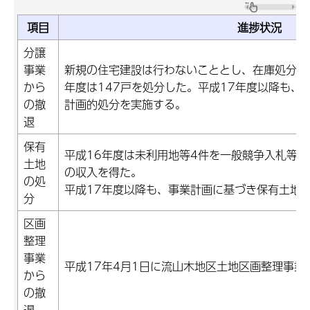
項目
進捗状況
分譲
事業
新規の住宅建設は行わないこととし、在庫処分を
から
年度は147戸を処分した。平成17年度以降も、
の撤
計画的処分を実施する。
退
保有
平成16年度は未利用地等4件を一般競争入札等に
土地
の収入を得た。
の処
平成17年度以降も、事業計画に基づき保有土地
分
区画
整理
事業
平成17年4月1日に流山木地区土地区画整理事業
から
の撤
退