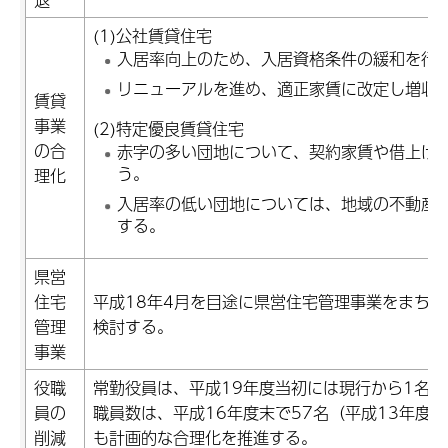
(1)公社賃貸住宅
入居率向上のため、入居資格条件の緩和を行
リニューアルを進め、適正家賃に改定し増収
賃貸
事業
(2)特定優良賃貸住宅
の合
赤字の多い団地について、契約家賃や借上げ
う。
理化
入居率の低い団地については、地域の不動産
する。
県営
住宅
平成18年4月を目途に県営住宅管理事業をまち
管理
検討する。
事業
役職
常勤役員は、平成19年度当初には現行から1名減
員の
職員数は、平成16年度末で57名（平成13年度
削減
も計画的な合理化を推進する。